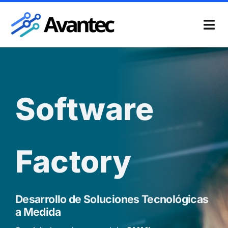
Skip
to
Tog
content
Nav
Produ
Servi
Software
Casos
Nosot
Factory
Conta
Desarrollo de Soluciones Tecnológicas
a Medida